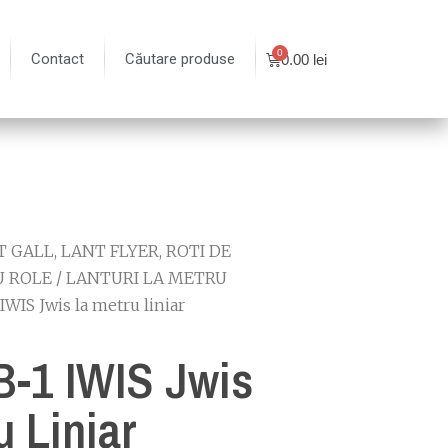
Contact
Căutare produse
0.00
lei
 GALL, LANT FLYER, ROTI DE
U ROLE
/
LANTURI LA METRU
IWIS Jwis la metru liniar
B-1 IWIS Jwis
u Liniar