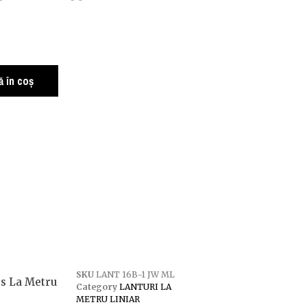
 în coș
SKU
LANT 16B-1 JW ML
is La Metru
Category
LANTURI LA
METRU LINIAR