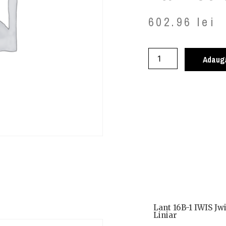
602.96
lei
Adaugă
Lant 16B-1 IWIS Jw
Liniar