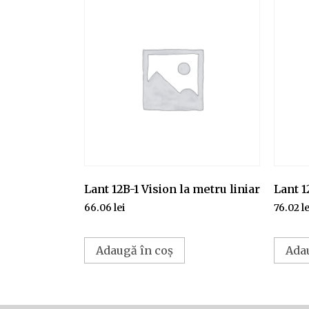
Lant 12B-1 Vision la metru liniar
Lant 1
66.06
lei
76.02
le
Adaugă în coș
Ada