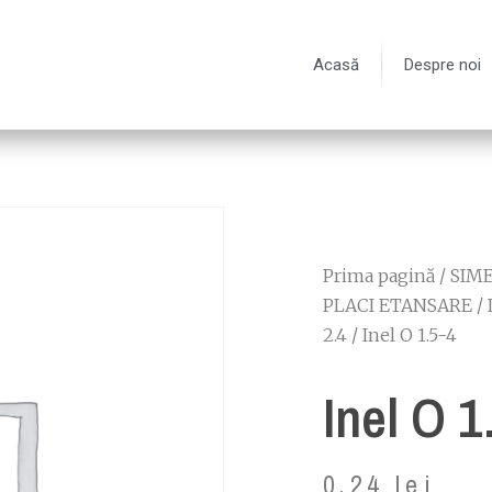
Acasă
Despre noi
Prima pagină
/
SIME
PLACI ETANSARE
/
2.4
/ Inel O 1.5-4
Inel O 1
0.24
lei