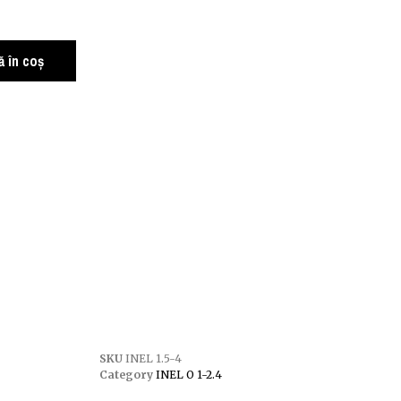
 în coș
SKU
INEL 1.5-4
Category
INEL O 1-2.4