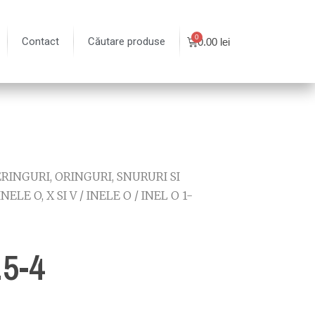
Contact
Căutare produse
0.00
lei
RINGURI, ORINGURI, SNURURI SI
INELE O, X SI V
/
INELE O
/
INEL O 1-
.5-4