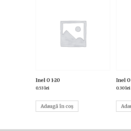
Inel O 1-20
Inel O 
0.53
lei
0.30
lei
Adaugă în coș
Ada