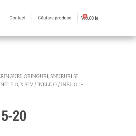
Contact
Căutare produse
0.00
lei
RINGURI, ORINGURI, SNURURI SI
INELE O, X SI V
/
INELE O
/
INEL O 1-
.5-20