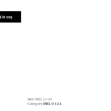
 în coș
SKU
INEL 1.5-20
Category
INEL O 1-2.4