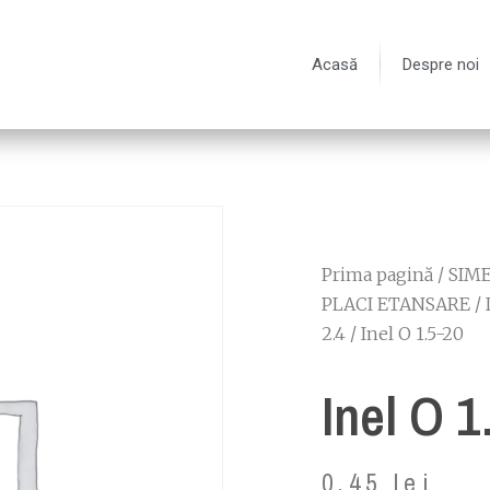
Acasă
Despre noi
Prima pagină
/
SIME
PLACI ETANSARE
/
2.4
/ Inel O 1.5-20
Inel O 1
0.45
lei