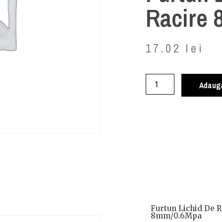
Racire
17.02
lei
Adaugă
Furtun Lichid De R
8mm/0.6Mpa