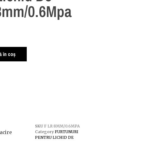
 8mm/0.6Mpa
 în coș
SKU
F LR 8MM/0.6MPA
acire
Category
FURTUNURI
PENTRU LICHID DE