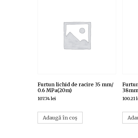
Furtun lichid de racire 35 mm/
Furtun
0.6 MPa(20m)
38mm/
107.74
lei
100.21
l
Adaugă în coș
Ada