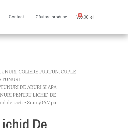
Contact
Căutare produse
0.00
lei
UNURI, COLIERE FURTUN, CUPLE
RTUNURI
TUNURI DE ABURI SI APA
NURI PENTRU LICHID DE
chid de racire 8mm/0.6Mpa
Lichid De