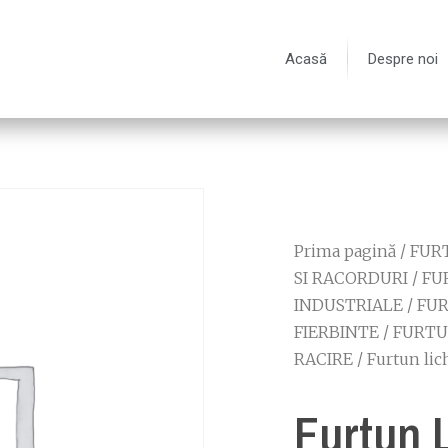
Acasă
Despre noi
Prima pagină
/
FURT
SI RACORDURI
/
FU
INDUSTRIALE
/
FUR
FIERBINTE
/
FURTU
RACIRE
/ Furtun li
Furtun 