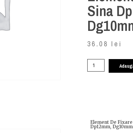
Sina D
Dg10m
36.08
lei
Adaugă
Element De Fixare
Dp12mm, Dg10mm