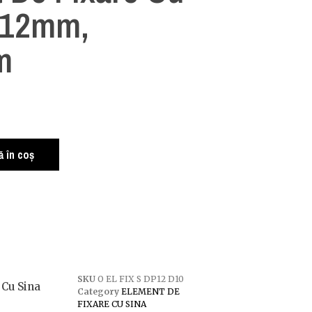
p12mm,
m
 în coș
SKU
O EL FIX S DP12 D10
 Cu Sina
Category
ELEMENT DE
FIXARE CU SINA