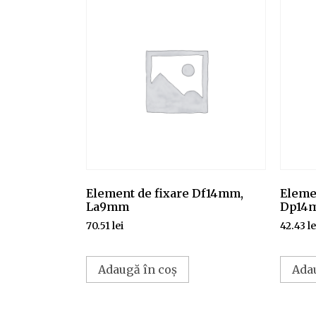
Element de fixare Df14mm,
Elemen
La9mm
Dp14m
70.51
lei
42.43
le
Adaugă în coș
Ada