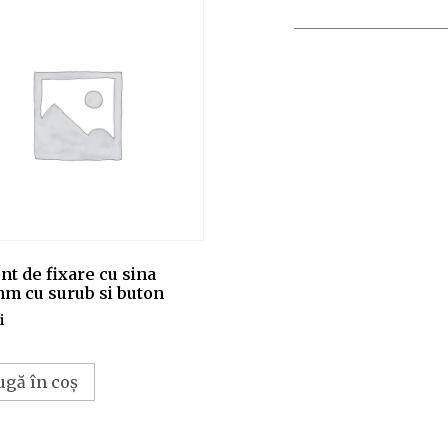
t de fixare cu sina
m cu surub si buton
i
ugă în coș