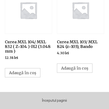
Curea MXL 104/ MXL
Curea MXL 103/ MXL
832 ( Z=104 ) 012 (3.048
824 (z=103), Bando
mm )
4.30
lei
12.38
lei
Adaugă în coș
Adaugă în coș
Începutul paginii