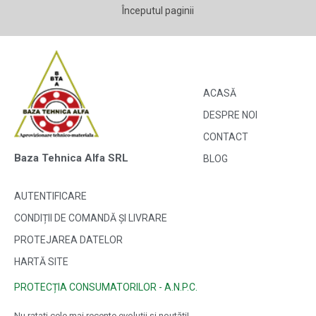
Începutul paginii
ACASĂ
DESPRE NOI
CONTACT
Baza Tehnica Alfa SRL
BLOG
AUTENTIFICARE
CONDIȚII DE COMANDĂ ȘI LIVRARE
PROTEJAREA DATELOR
HARTĂ SITE
PROTECȚIA CONSUMATORILOR - A.N.P.C.
Nu ratați cele mai recente evoluții și noutăți!