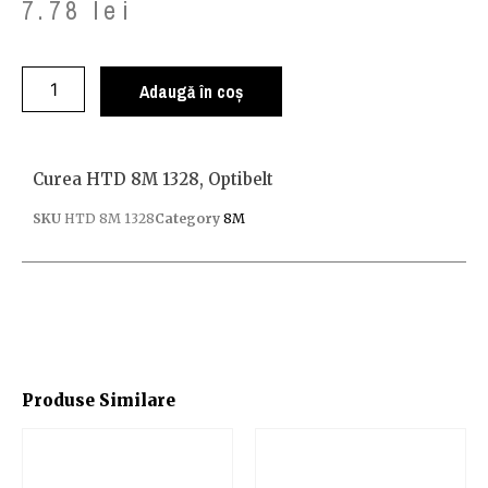
7.78
lei
Adaugă în coș
Curea HTD 8M 1328, Optibelt
SKU
HTD 8M 1328
Category
8M
Produse Similare