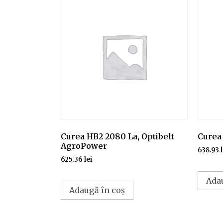
Curea HB2 2080 La, Optibelt
Curea
AgroPower
638.93
625.36
lei
Ada
Adaugă în coș