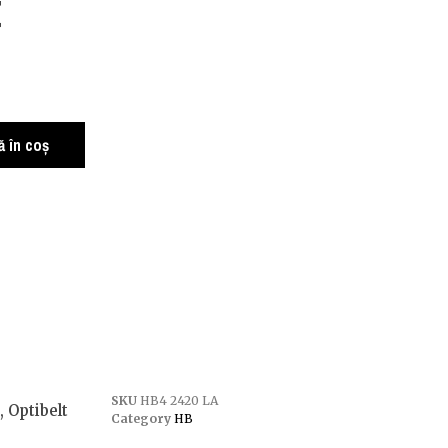
t
 în coș
SKU
HB4 2420 LA
 Optibelt
Category
HB