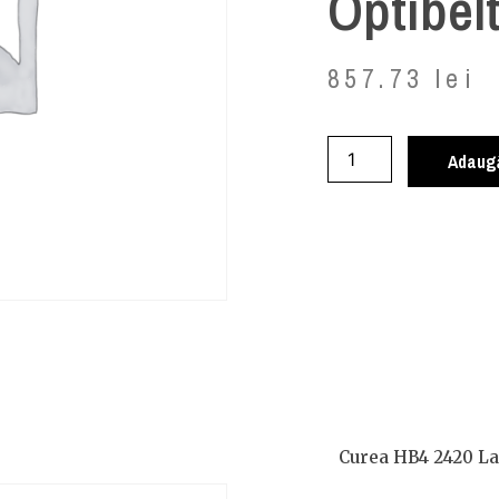
Optibel
857.73
lei
Adaugă
Curea HB4 2420 La,