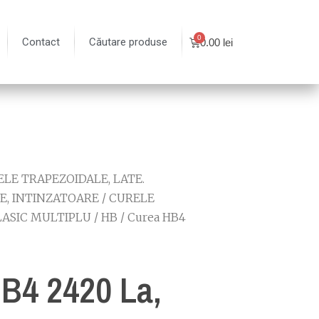
Contact
Căutare produse
0.00
lei
LE TRAPEZOIDALE, LATE.
E, INTINZATOARE
/
CURELE
LASIC MULTIPLU
/
HB
/ Curea HB4
B4 2420 La,