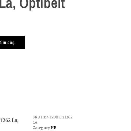
La, Optibelt
 în coș
SKU
HB4 1200 LI/1262
1262 La,
LA
Category
HB