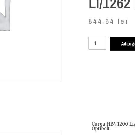
Li/1262 
844.64
lei
Adaugă
Curea HB4 1200 Li/
Optibelt