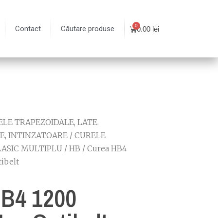
Contact
Căutare produse
0.00
lei
LE TRAPEZOIDALE, LATE.
E, INTINZATOARE
/
CURELE
LASIC MULTIPLU
/
HB
/ Curea HB4
tibelt
HB4 1200