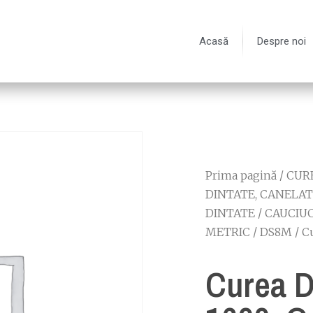
Acasă
Despre noi
Prima pagină
/
CURE
DINTATE, CANELAT
DINTATE
/
CAUCIUC
METRIC
/
DS8M
/ C
Curea 