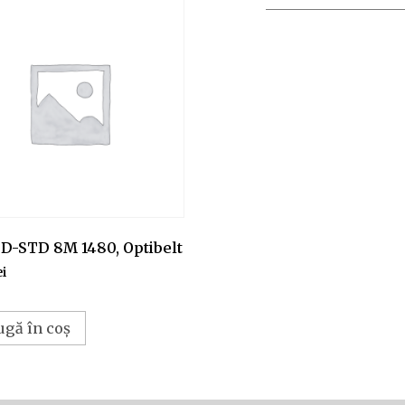
 D-STD 8M 1480, Optibelt
ei
ugă în coș