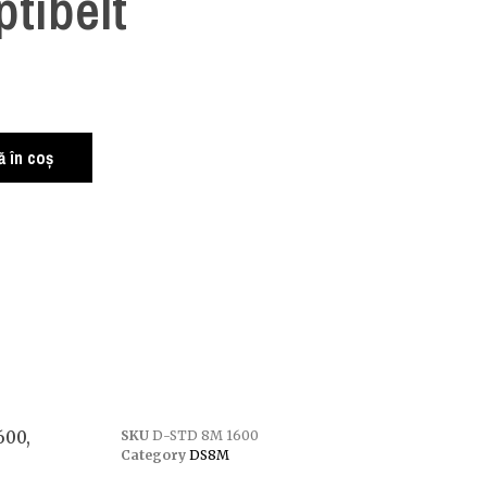
ptibelt
 în coș
600,
SKU
D-STD 8M 1600
Category
DS8M