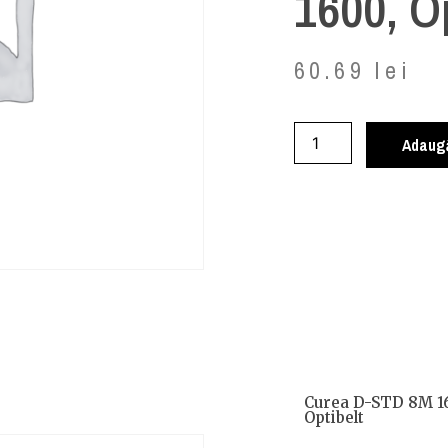
1600, O
60.69
lei
Adaugă
Curea D-STD 8M 1
Optibelt