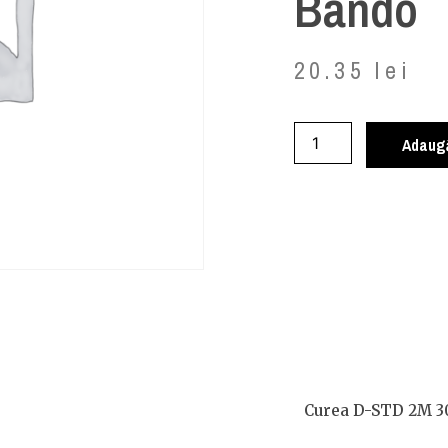
Bando
20.35
lei
Adaugă
Curea D-STD 2M 3