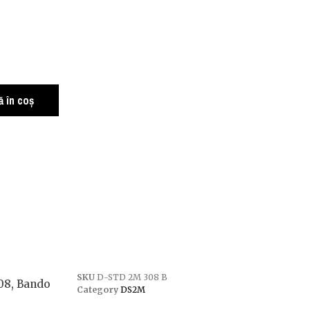
 în coș
SKU
D-STD 2M 308 B
08, Bando
Category
DS2M