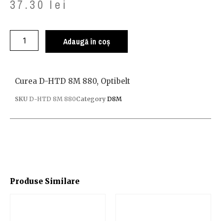
37.30
lei
Adaugă în coș
Curea D-HTD 8M 880, Optibelt
SKU
D-HTD 8M 880
Category
D8M
Produse Similare