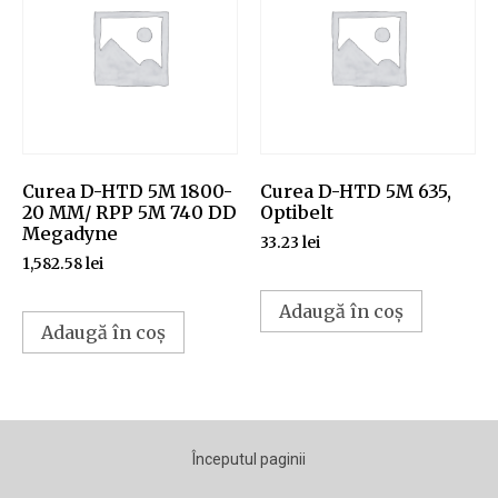
Curea D-HTD 5M 1800-
Curea D-HTD 5M 635,
20 MM/ RPP 5M 740 DD
Optibelt
Megadyne
33.23
lei
1,582.58
lei
Adaugă în coș
Adaugă în coș
Începutul paginii