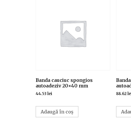
Banda cauciuc spongios
Banda
autoadeziv 20×40 mm
autoa
44.53
lei
88.62
le
Adaugă în coș
Ada