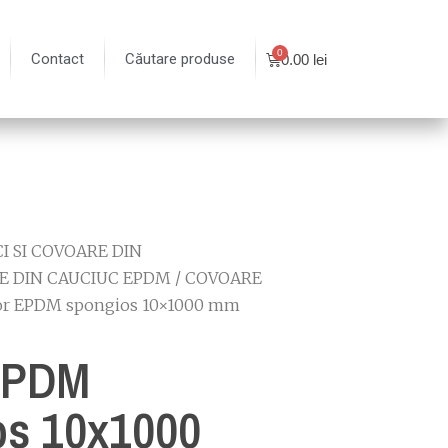
Contact
Căutare produse
0.00
lei
I SI COVOARE DIN
E DIN CAUCIUC EPDM
/
COVOARE
or EPDM spongios 10×1000 mm
EPDM
os 10x1000