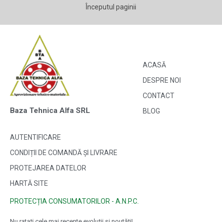
Începutul paginii
ACASĂ
DESPRE NOI
CONTACT
Baza Tehnica Alfa SRL
BLOG
AUTENTIFICARE
CONDIȚII DE COMANDĂ ȘI LIVRARE
PROTEJAREA DATELOR
HARTĂ SITE
PROTECȚIA CONSUMATORILOR - A.N.P.C.
Nu ratați cele mai recente evoluții și noutăți!