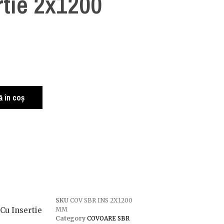
rtie 2x1200
 în coș
SKU
COV SBR INS 2X1200
Cu Insertie
MM
Category
COVOARE SBR