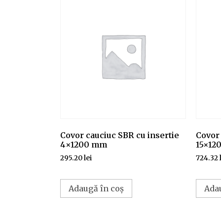
Covor cauciuc SBR cu insertie
Covor 
4×1200 mm
15×12
295.20
lei
724.32
Adaugă în coș
Ada