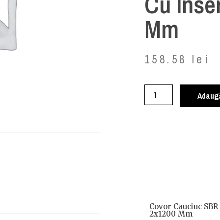
Cu Inse
Mm
158.58
lei
Adaugă
Covor Cauciuc SBR 
2x1200 Mm