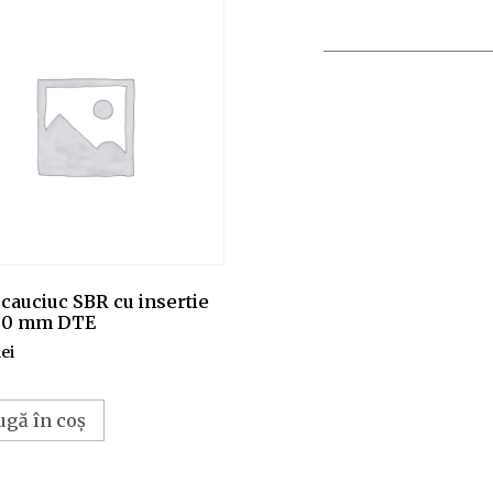
cauciuc SBR cu insertie
00 mm DTE
lei
ugă în coș