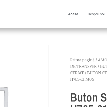
Acasă
Despre noi
Prima pagină
/
AMOR
DE TRANSFER
/
BU
STRIAT
/
BUTON ST
H765-21 M06
Buton St