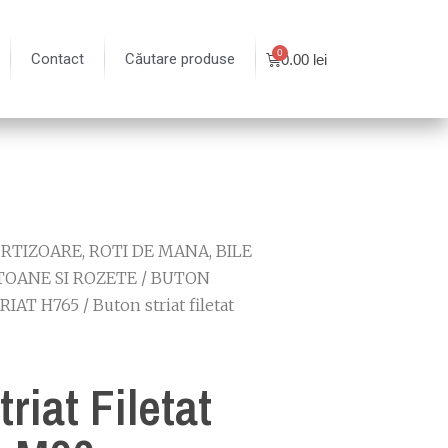
Contact
Căutare produse
0.00
lei
TIZOARE, ROTI DE MANA, BILE
TOANE SI ROZETE
/
BUTON
RIAT H765
/ Buton striat filetat
riat Filetat