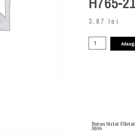
H765-2
3.87
lei
Adaugă
Buton Striat Fileta
M06