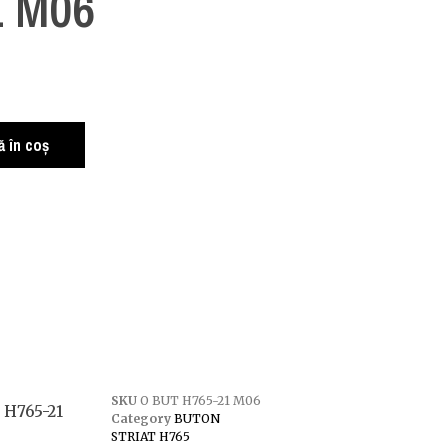
1 M06
 în coș
SKU
O BUT H765-21 M06
t H765-21
Category
BUTON
STRIAT H765