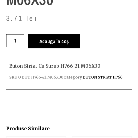
3.71
lei
Adaugă în coș
Buton Striat Cu Surub H766-21 M06X30
SKU
O BUT H766-21 M06X30
Category
BUTON STRIAT H766
Produse Similare