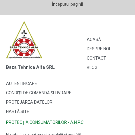
Începutul paginii
ACASĂ
DESPRE NOI
CONTACT
Baza Tehnica Alfa SRL
BLOG
AUTENTIFICARE
CONDIȚII DE COMANDĂ ȘI LIVRARE
PROTEJAREA DATELOR
HARTĂ SITE
PROTECȚIA CONSUMATORILOR - A.N.P.C.
Nu ratați cele mai recente evoluții și noutăți!