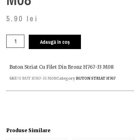
5.90
lei
Adaugă în coș
Buton Striat Cu Filet Din Bronz H767-33 M08
SKU
O BUT H767-33 M08
Category
BUTON STRIAT H767
Produse Similare