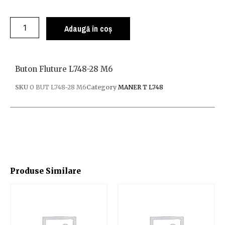
Adaugă în coș
Buton Fluture L748-28 M6
SKU
O BUT L748-28 M6
Category
MANER T L748
Produse Similare