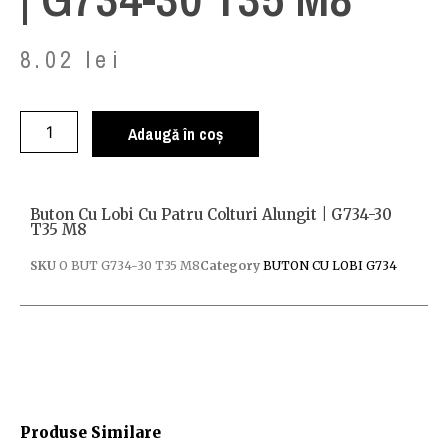
8.02
lei
Adaugă în coș
Buton Cu Lobi Cu Patru Colturi Alungit | G734-30
T35 M8
SKU
O BUT G734-30 T35 M8
Category
BUTON CU LOBI G734
Produse Similare