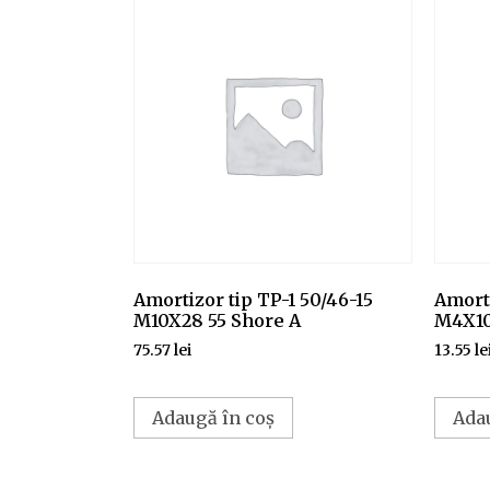
Amortizor tip TP-1 50/46-15
Amorti
M10X28 55 Shore A
M4X10
75.57
lei
13.55
le
Adaugă în coș
Ada