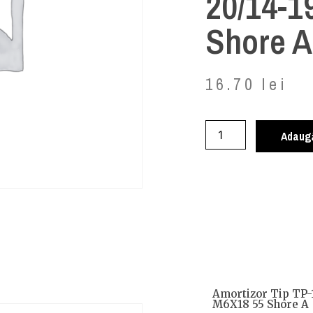
20/14-1
Shore A
16.70
lei
Adaugă
Amortizor Tip TP-1
M6X18 55 Shore A