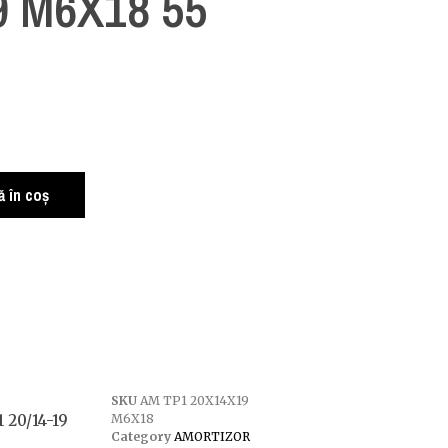
9 M6X18 55
 în coș
SKU
AM TP1 20X14X19
 20/14-19
M6X18
Category
AMORTIZOR