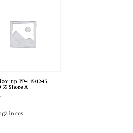
zor tip TP-1 15/12-15
 55 Shore A
i
ugă în coș