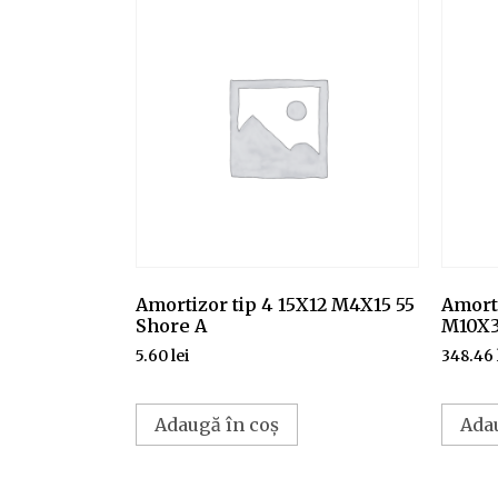
Amortizor tip 4 15X12 M4X15 55
Amorti
Shore A
M10X3
5.60
lei
348.46
Adaugă în coș
Ada