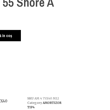
55 Shore A
 în coș
SKU
AM 4 75X40 M12
5X40
Category
AMORTIZOR
TIP4