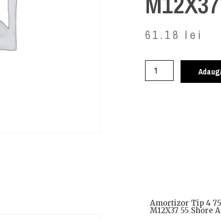
M12X37 
61.18
lei
Adaugă
Amortizor Tip 4 7
M12X37 55 Shore A