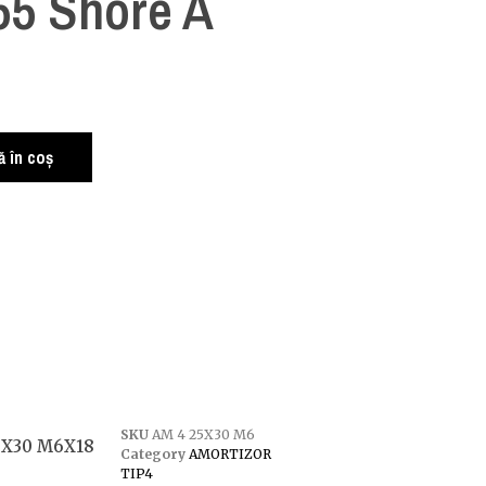
5 Shore A
 în coș
SKU
AM 4 25X30 M6
25X30 M6X18
Category
AMORTIZOR
TIP4